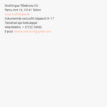
Multilingua Tõlkebüroo OÜ
Pärnu mnt 16, 10141 Tallinn
www.multilingua.ee
Dokumentide vastuvõtt tööpäeviti 9–17
Töövälisel ajal kokkuleppel
Mobiiltelefon: + 37252 56962
E-post:
ksenia.mikultsik@gmail.com